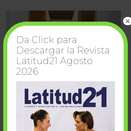
×
Da Click para
Descargar la Revista
Latitud21 Agosto
2026
Cuando la solidaridad inspira; cumplen
sueños Fairmont Mayakoba y Make-A-Wish
México
1 julio, 2026