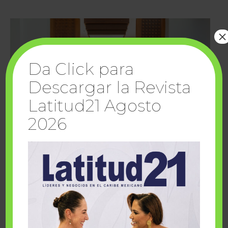
×
Da Click para
Descargar la Revista
Latitud21 Agosto
2026
Cuando la solidaridad inspira; cumplen
sueños Fairmont Mayakoba y Make-A-Wish
México
1 julio, 2026