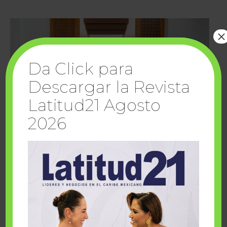
×
Da Click para
Descargar la Revista
Latitud21 Agosto
2026
Cuando la solidaridad inspira; cumplen
sueños Fairmont Mayakoba y Make-A-Wish
México
1 julio, 2026