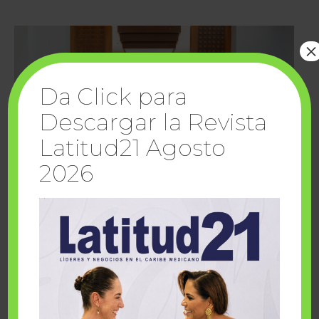
×
Da Click para
Descargar la Revista
Latitud21 Agosto
2026
Cuando la solidaridad inspira; cumplen
sueños Fairmont Mayakoba y Make-A-Wish
México
1 julio, 2026