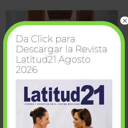
×
Da Click para
Descargar la Revista
Latitud21 Agosto
2026
Cuando la solidaridad inspira; cumplen
sueños Fairmont Mayakoba y Make-A-Wish
México
1 julio, 2026