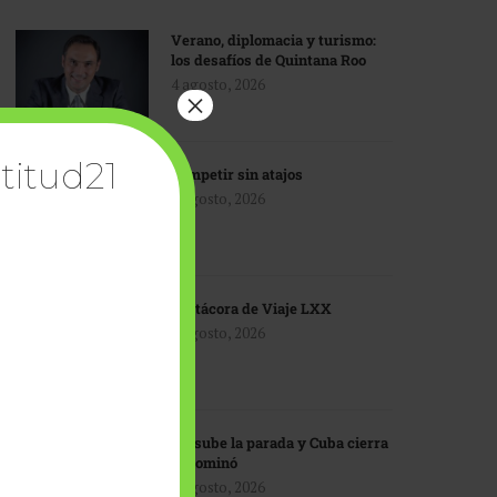
Verano, diplomacia y turismo:
los desafíos de Quintana Roo
4 agosto, 2026
×
titud21
Competir sin atajos
4 agosto, 2026
Bitácora de Viaje LXX
3 agosto, 2026
EU sube la parada y Cuba cierra
el dominó
3 agosto, 2026