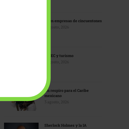
IA en empresas de cincuentones
3 agosto, 2026
TMEC y turismo
3 agosto, 2026
Un respiro para el Caribe
mexicano
3 agosto, 2026
Sherlock Holmes y la IA