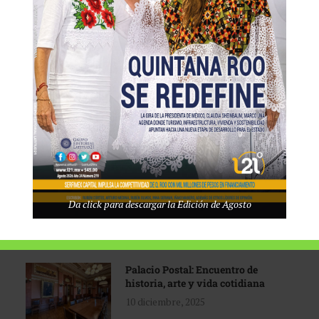
Tecnológico de Monterrey
3 agosto, 2026
Promoción turística con visión
1 abril, 2026
Industria global en
Da click para descargar la Edición de Agosto
reconfiguración
31 marzo, 2026
Palacio Postal: Encuentro de
historia, arte y vida cotidiana
10 diciembre, 2025