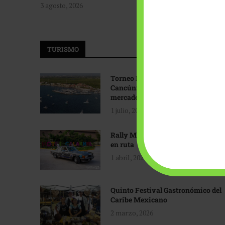
3 agosto, 2026
TURISMO
Torneo Internacional de Pesca
Cancún: Navegando hacia nuevos
mercados
1 julio, 2026
Rally Maya: Herencia automotriz
en ruta
1 abril, 2026
Quinto Festival Gastronómico del
Caribe Mexicano
2 marzo, 2026