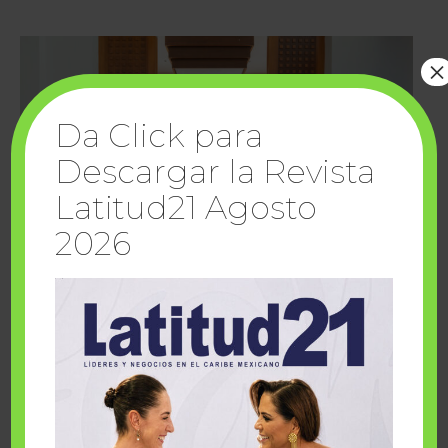
×
Da Click para
Descargar la Revista
Latitud21 Agosto
2026
Cuando la solidaridad inspira; cumplen
sueños Fairmont Mayakoba y Make-A-Wish
México
1 julio, 2026