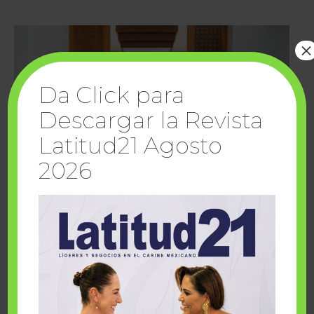
×
Da Click para
Descargar la Revista
Latitud21 Agosto
2026
Cuando la solidaridad inspira; cumplen
sueños Fairmont Mayakoba y Make-A-Wish
México
1 julio, 2026