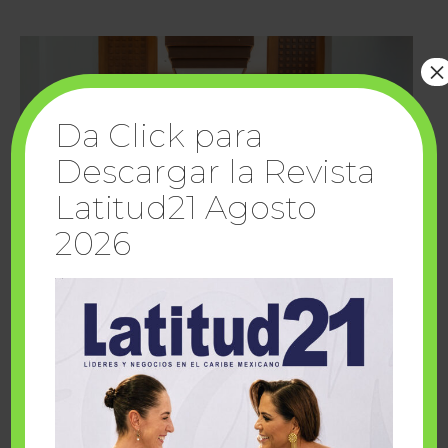
×
Da Click para
Descargar la Revista
Latitud21 Agosto
2026
Cuando la solidaridad inspira; cumplen
sueños Fairmont Mayakoba y Make-A-Wish
México
1 julio, 2026