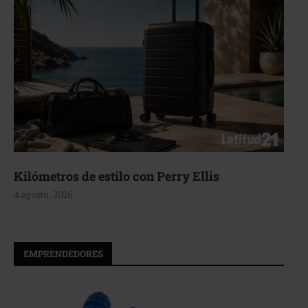
s de estilo con Perry Ellis
Aerie, te
26
4 agosto, 20
EMPRENDEDORES