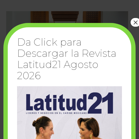
×
Da Click para
Descargar la Revista
Latitud21 Agosto
2026
Cuando la solidaridad inspira; cumplen
sueños Fairmont Mayakoba y Make-A-Wish
México
1 julio, 2026