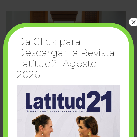
×
Da Click para
Descargar la Revista
Latitud21 Agosto
2026
Cuando la solidaridad inspira; cumplen
sueños Fairmont Mayakoba y Make-A-Wish
México
1 julio, 2026