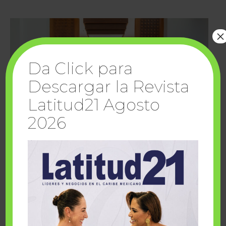
×
Da Click para
Descargar la Revista
Latitud21 Agosto
2026
Cuando la solidaridad inspira; cumplen
sueños Fairmont Mayakoba y Make-A-Wish
México
1 julio, 2026