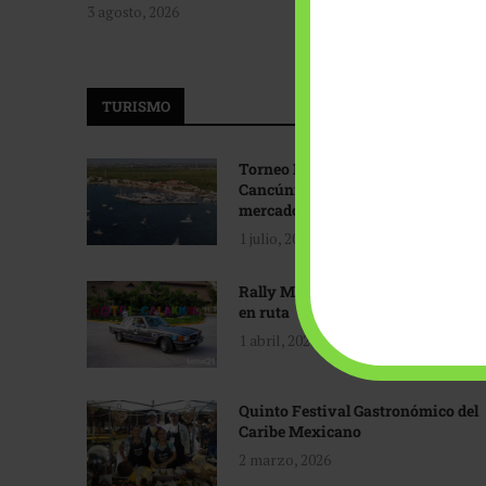
3 agosto, 2026
TURISMO
Torneo Internacional de Pesca
Cancún: Navegando hacia nuevos
mercados
1 julio, 2026
Rally Maya: Herencia automotriz
en ruta
1 abril, 2026
Quinto Festival Gastronómico del
Caribe Mexicano
2 marzo, 2026