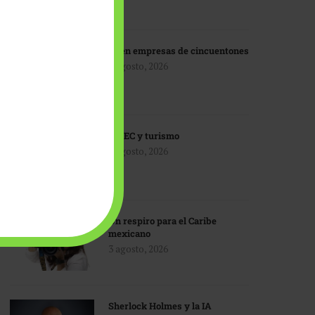
IA en empresas de cincuentones
3 agosto, 2026
TMEC y turismo
3 agosto, 2026
Un respiro para el Caribe
mexicano
3 agosto, 2026
Sherlock Holmes y la IA