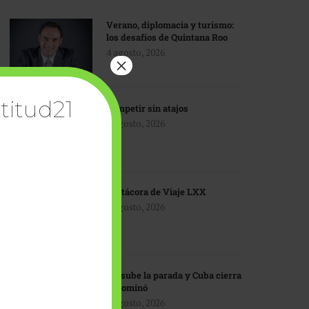
Verano, diplomacia y turismo:
los desafíos de Quintana Roo
4 agosto, 2026
×
titud21
Competir sin atajos
4 agosto, 2026
Bitácora de Viaje LXX
3 agosto, 2026
EU sube la parada y Cuba cierra
el dominó
3 agosto, 2026