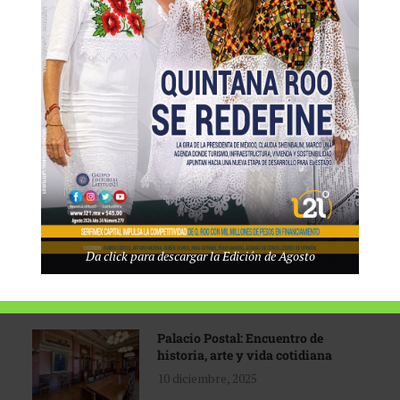
Tecnológico de Monterrey
3 agosto, 2026
Promoción turística con visión
1 abril, 2026
Industria global en
Da click para descargar la Edición de Agosto
reconfiguración
31 marzo, 2026
Palacio Postal: Encuentro de
historia, arte y vida cotidiana
10 diciembre, 2025