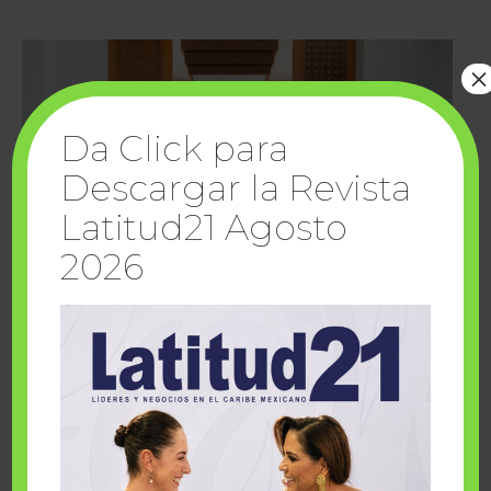
×
Da Click para
Descargar la Revista
Latitud21 Agosto
2026
Cuando la solidaridad inspira; cumplen
sueños Fairmont Mayakoba y Make-A-Wish
México
1 julio, 2026