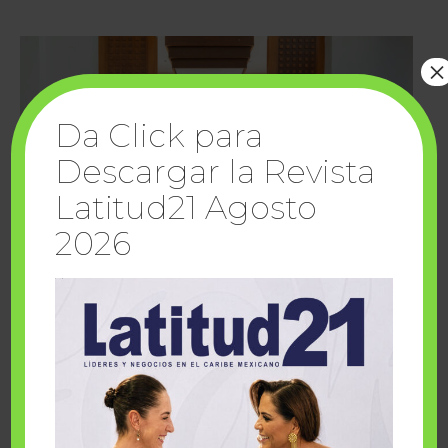
×
Da Click para
Descargar la Revista
Latitud21 Agosto
2026
Cuando la solidaridad inspira; cumplen
sueños Fairmont Mayakoba y Make-A-Wish
México
1 julio, 2026