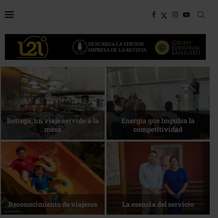
Desarrollo en disputa… ¿Hasta
dónde crecer?
Más allá del descanso
La nueva agenda de Quintana
1 de agosto • Torneo de Golf
Roo
ACOTUR