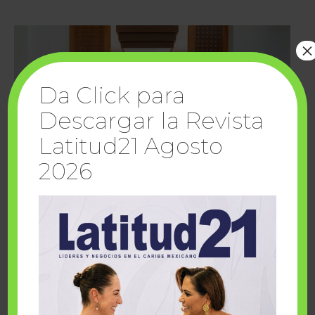
×
Da Click para
Descargar la Revista
Latitud21 Agosto
2026
Cuando la solidaridad inspira; cumplen
sueños Fairmont Mayakoba y Make-A-Wish
México
1 julio, 2026