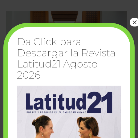
×
Da Click para
Descargar la Revista
Latitud21 Agosto
2026
Cuando la solidaridad inspira; cumplen
sueños Fairmont Mayakoba y Make-A-Wish
México
1 julio, 2026