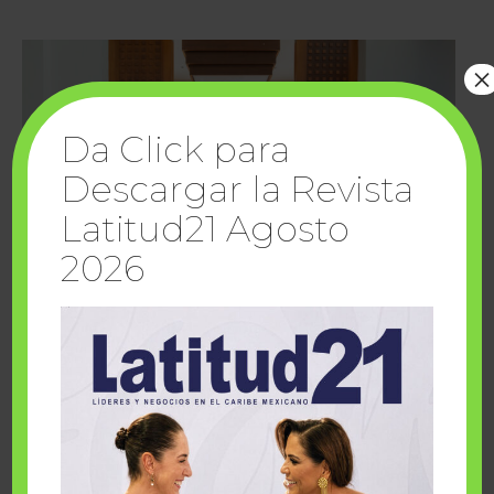
×
Da Click para
Descargar la Revista
Latitud21 Agosto
2026
Cuando la solidaridad inspira; cumplen
sueños Fairmont Mayakoba y Make-A-Wish
México
1 julio, 2026